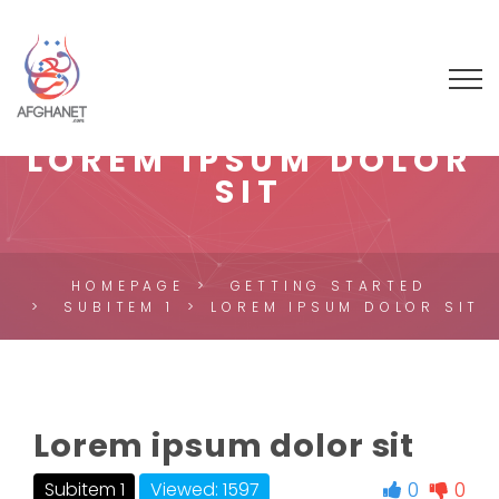
LOREM IPSUM DOLOR
SIT
HOMEPAGE
GETTING STARTED
SUBITEM 1
LOREM IPSUM DOLOR SIT
Lorem ipsum dolor sit
0
0
Subitem 1
Viewed: 1597